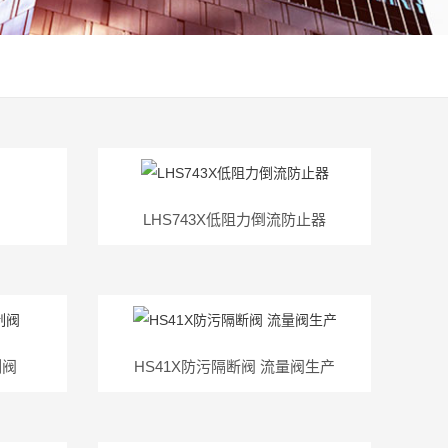
LHS743X低阻力倒流防止器
制阀
HS41X防污隔断阀 流量阀生产