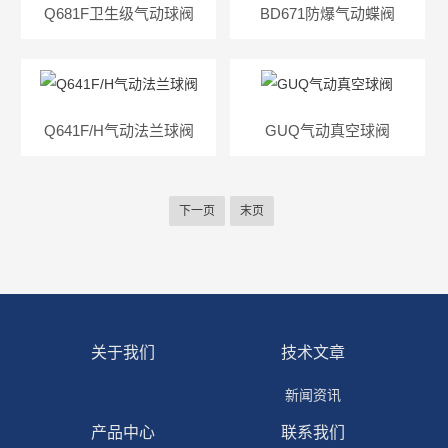
Q681F卫生级气动球阀
BD671防爆气动蝶阀
Q641F/H气动法兰球阀
GUQ气动真空球阀
下一页
末页
关于我们
技术文章
新闻资讯
产品中心
联系我们