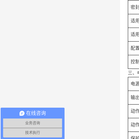
密
适
适
配
控
三、
电
输
动
在线咨询
业务咨询
动
技术执行
保