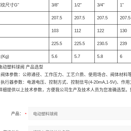
螺纹尺寸
G"
3/8"
1/2"
3/4"
1"
207.5
207.5
207.5
207.5
103
112
122
130
225.5
225.5
230.5
239
量
(Kg)
5.6
5.7
5.8
6
电动塑料球阀
产品选型
）阀体参数：公称通径、工作压力、工艺介质、使用场合、阀体材料
）执行器参数：电源电压、控制方式、控制信号
(4-20mA,1-5V)
、作用
详细提供以上技术参数，方便我公司生产及技术人员为您准确选型。
产品：