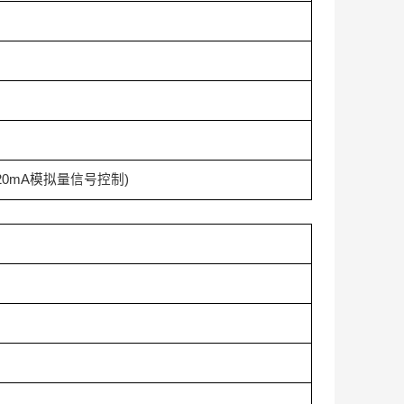
20mA
模拟量信号控制
)