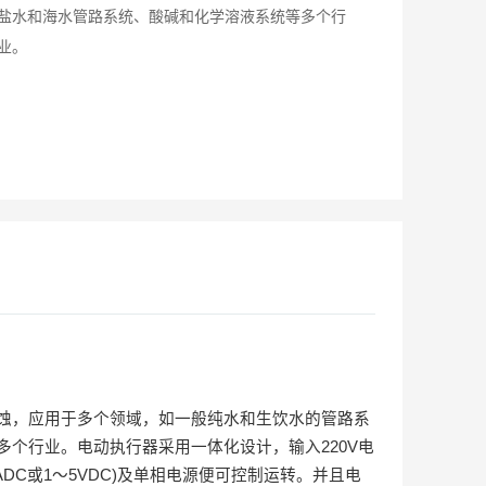
盐水和海水管路系统、酸碱和化学溶液系统等多个行
业。
蚀，应用于多个领域，如一般纯水和生饮水的管路系
多个行业。电动执行器采用一体化设计，输入
220V
电
ADC
或
1
～
5VDC)
及单相电源便可控制运转。并且电