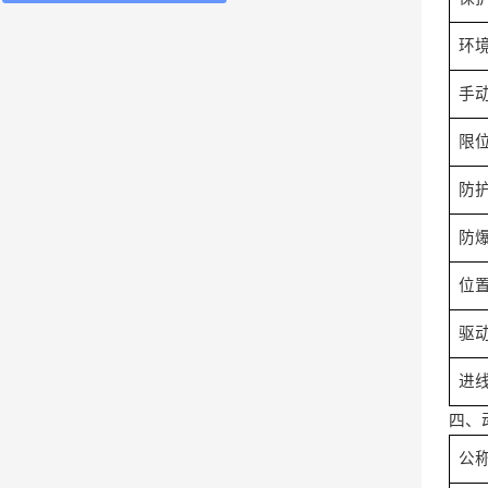
环
手
限
防
防
位
驱
进
四、
公