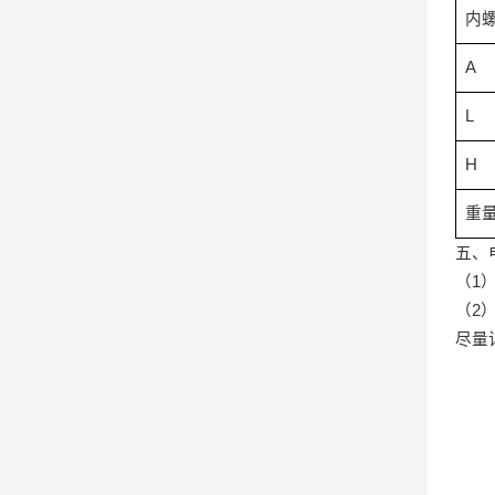
内
A
L
H
重
五、
（
1
（
2
尽量