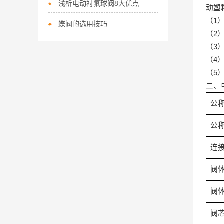
浅析电动衬氟球阀8大优点
动塑
（
1
蝶阀的选用技巧
（
2
（
3
（
4
（
5
二、
公
公
连
阀
阀
阀