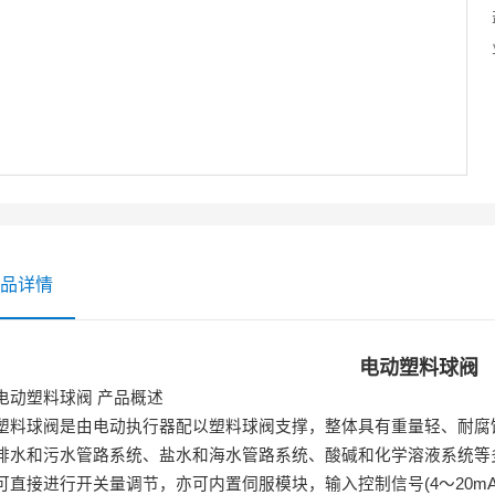
品详情
电动塑料球阀
电动塑料球阀
产品概述
塑料球阀是由电动执行器配以塑料球阀支撑，整体具有重量轻、耐腐
排水和污水管路系统、盐水和海水管路系统、酸碱和化学溶液系统等
可直接进行开关量调节，亦可内置伺服模块，输入控制信号
(4
～
20m