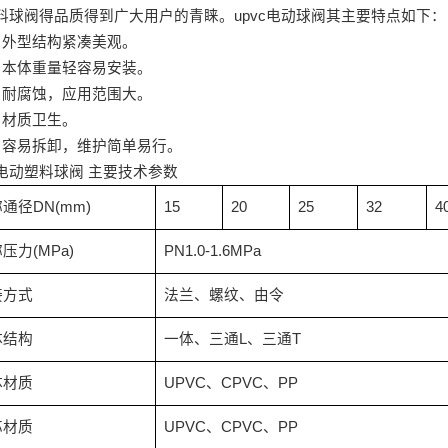
料球阀得品质得到广大用户的青睐。
upvc
电动球阀其主要特点如下：
）外型结构紧凑美观。
）本体重量轻容易安装。
）耐腐蚀，应用范围大。
）材质卫生。
）容易拆卸，维护简单易行。
电动塑料球阀
主要技术参数
称通径
DN(mm)
15
20
25
32
4
称压力
(MPa)
PN1.0-1.6MPa
接方式
法兰、螺纹、由令
体结构
一体、三通
L
、三通
T
体材质
UPVC
、
CPVC
、
PP
芯材质
UPVC
、
CPVC
、
PP