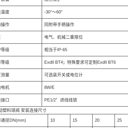
境温度
-30°
～
60°
动操作
同附带手柄操作
位
电气、机械二重限位
护等级
相当于
IP-65
爆等级
ExdII BT4
；特殊要求可定制
ExdII BT6
置测量
可选装开关或电位计
动电机
8W/E
线接口
PE1/2
〞进线线锁
动塑料球阀
安装连接尺寸
称通径
DN(mm)
10
15
20
25