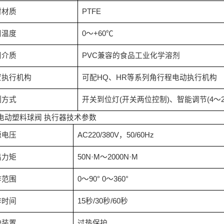
封材质
PTFE
用温度
0
～
+60
℃
用介质
PVC
兼容的食品工业化学溶剂
置执行机构
可配
HQ
、
HR
等系列角行程电动执行机构
制方式
开关到位灯
(
开关两位控制
)
、智能调节
(4
～
电动塑料球阀
执行器技术参数
源电压
AC220/380V
，
50/60Hz
出力矩
50N·M
～
2000N·M
作范围
0
～
90° 0
～
360°
作时间
15
秒
/30
秒
/60
秒
护装置
过热保护