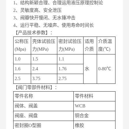
1、结构新颖合理、合理运用液压原理控制论
2、灵敏度高、安全泄压
3、阀瓣快开慢闭、无水锤冲击
4、运行平稳、无噪声、使用寿命时间长
【产品技术参数】：
公称压
壳体试验压
密封试验压
适用
介质温
(Mpa)
力(MPa)
力(MPa)
介质
度(℃)
1.0
1.5
1.1
1.6
2.4
1.76
水
0-80
℃
2.5
3.75
2.75
【阀门零部件材料】：
零件名称
零件材料
阀体、阀盖
WCB
阀座、阀盘
铜合金
密封圈O型圈
橡胶