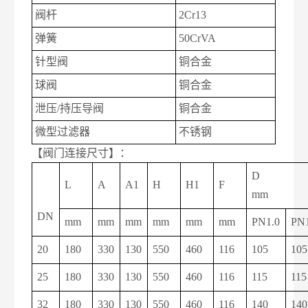
阀杆
2Cr13
弹簧
50CrVA
针型阀
铜合金
球阀
铜合金
泄压/持压导阀
铜合金
微型过滤器
不锈钢
【阀门连接尺寸】：
D
L
A
A1
H
H1
F
mm
DN
mm
mm
mm
mm
mm
mm
PN1.0
PN1
20
180
330
130
550
460
116
105
105
25
180
330
130
550
460
116
115
115
32
180
330
130
550
460
116
140
140