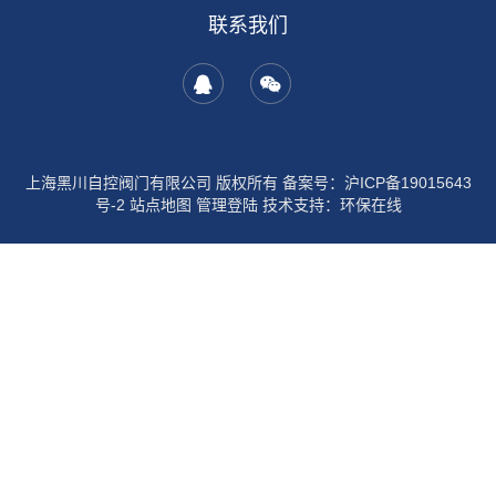
联系我们
上海黑川自控阀门有限公司 版权所有
备案号：沪ICP备19015643
号-2
站点地图
管理登陆
技术支持：
环保在线
中药超细粉碎机
氮气发生器
实验室纯水机
全自动总磷总氮测定仪
上海
仪表七厂
上海真空炉
接触角测量仪
冻干机
光纤光谱仪
氮气发生器
数控
无心磨床
活塞环双端面磨床
废弃物暂存柜
全自动红外测油仪
超重力床
远心镜头
气相色谱仪
超高清影像测量仪
安瓿熔封机
大容量摇床
高低温
循环交变试验箱
希尔思S120油分检测仪
潜水搅拌机
无负压变频供水设
备