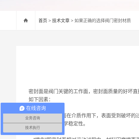
首页
>
技术文章
> 如果正确的选择阀门密封材质
密封面是阀门关键的工作面，密封面质量的好坏直
如下因素：
①耐腐蚀。
在线咨询
“腐蚀”即密封面在介质作用下，表面受到破坏
业务咨询
料的万分及其化学稳定性。
技术执行
②抗擦伤。