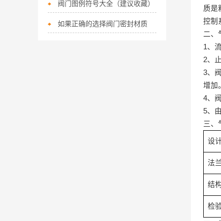
阀门图例符号大全（建议收藏）
质是
控制
如果正确的选择阀门密封材质
二、
1
、
2
、
3
、
增加
4
、
5
、
三、
设
法
结
检