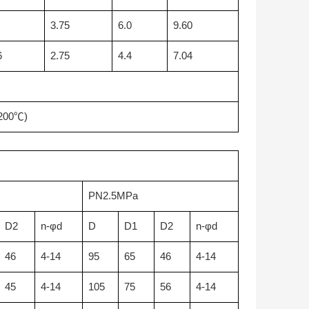
3.75
6.0
9.60
6
2.75
4.4
7.04
200
℃
)
PN2.5MPa
D2
n-φd
D
D1
D2
n-φd
46
4-14
95
65
46
4-14
45
4-14
105
75
56
4-14