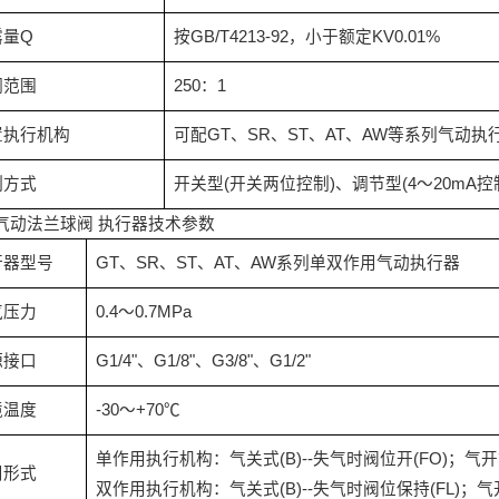
露量
Q
按
GB/T4213-92
，小于额定
KV0.01%
调范围
250
：
1
置执行机构
可配
GT
、
SR
、
ST
、
AT
、
AW
等系列气动执
制方式
开关型
(
开关两位控制
)
、调节型
(4
～
20mA
控
气动法兰球阀
执行器技术参数
行器型号
GT
、
SR
、
ST
、
AT
、
AW
系列单双作用气动执行器
气压力
0.4
～
0.7MPa
源接口
G1/4"
、
G1/8"
、
G3/8"
、
G1/2"
境温度
-30
～
+70
℃
单作用执行机构：气关式
(B)--
失气时阀位开
(FO)
；气开
用形式
双作用执行机构：气关式
(B)--
失气时阀位保持
(FL)
；气