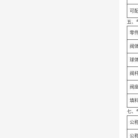
可
五、
零
阀
球
阀
阀
填
七、
公
公