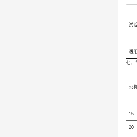
试
适
七、
公
15
20