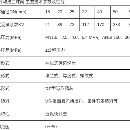
气动法兰球阀
主要技术参数及性能
称通径
DN(mm)
15
20
25
32
40
50
定流量系数
KV
21
38
72
112
170
273
称压力
(MPa)
PN1.6
、
2.5
、
4.0
、
6.4 MPa
；
ANSI 150
、
30
许压差
(MPa)
≤
公称压力
体形式
两段式铸造球阀
接形式
法兰式、焊接式、螺纹式
芯形式
"O"
型球形阀芯
封填料
V
型聚四氟乙烯填料、柔性石墨填料等
量特性
近似快开型
作范围
0
～
90°