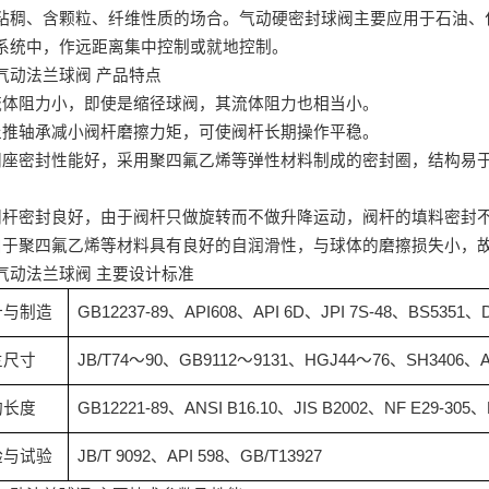
粘稠、含颗粒、纤维性质的场合。气动硬密封球阀主要应用于石油、
系统中，作远距离集中控制或就地控制。
气动法兰球阀
产品特点
流体阻力小，即使是缩径球阀，其流体阻力也相当小。
止推轴承减小阀杆磨擦力矩，可使阀杆长期操作平稳。
阀座密封性能好，采用聚四氟乙烯等弹性材料制成的密封圈，结构易
。
阀杆密封良好，由于阀杆只做旋转而不做升降运动，阀杆的填料密封
由于聚四氟乙烯等材料具有良好的自润滑性，与球体的磨擦损失小，
气动法兰球阀
主要设计标准
计与制造
GB12237-89
、
API608
、
API 6D
、
JPI 7S-48
、
BS5351
、
兰尺寸
JB/T74
～
90
、
GB9112
～
9131
、
HGJ44
～
76
、
SH3406
、
A
构长度
GB12221-89
、
ANSI B16.10
、
JIS B2002
、
NF E29-305
、
验与试验
JB/T 9092
、
API 598
、
GB/T13927