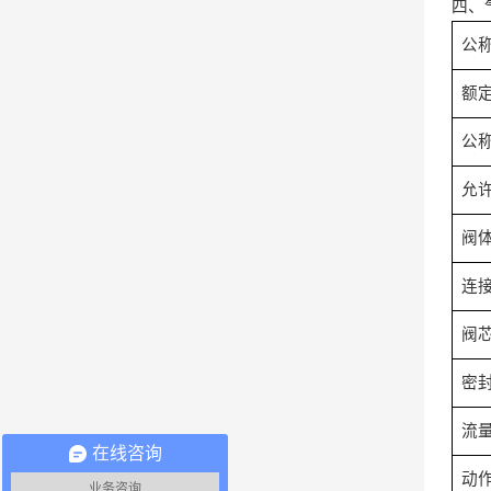
四、
公
额
公
允
阀
连
阀
密
流
在线咨询
动
业务咨询