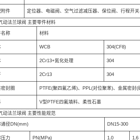
配附件
定位器、电磁阀、空气过滤减压器、保位阀、行程开关
气动法兰球阀
主要零件材料
件名称
材料
体
WCB
304(CF8)
体
2Cr13+
氮化处理
304
杆
2Cr13
304
座密封圈
PTFE(
聚四氟乙烯
)
、
PPL(
对位聚苯
)
、金属密封
(
料
V
型
PTFE
四氟填料、柔性石墨
气动法兰球阀
主要性能规范
称通径
DN(mm)
DN15-300
称压力
PN(MPa)
1.0
1.6