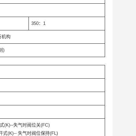
350
：
1
行机构
制
)
式
(K)--
失气时阀位关
(FC)
开式
(K)--
失气时阀位保持
(FL)