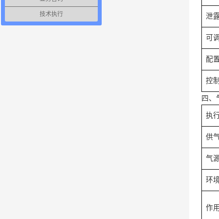
技术执行
泄
可
配
控
四、
执
供
气
环
作