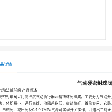
品详情
气动硬密封球
气动法兰球阀
产品概述
硬密封球阀采用高准度气动执行器及精铸球阀组成。主要分为气动开
凑、体积精小、运行良好、流阻系数低、密封性好、维修容易、安装
、电磁阀、减压阀及
0.4-0.7MPa
气源可实现开关操作，并送出二对无