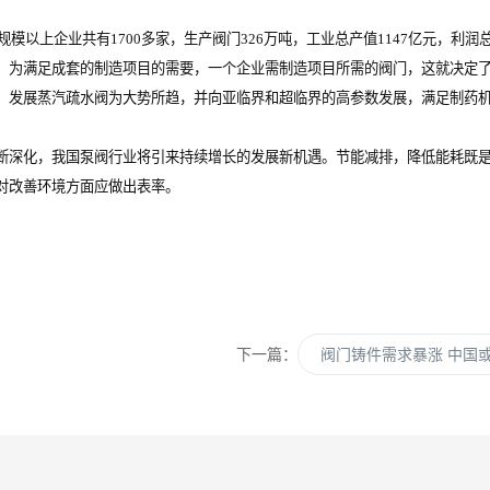
以上企业共有1700多家，生产阀门326万吨，工业总产值1147亿元，利润总
。为满足成套的制造项目的需要，一个企业需制造项目所需的阀门，这就决定
发展蒸汽疏水阀为大势所趋，并向亚临界和超临界的高参数发展，满足制药机
深化，我国泵阀行业将引来持续增长的发展新机遇。节能减排，降低能耗既是
对改善环境方面应做出表率。
下一篇：
阀门铸件需求暴涨 中国