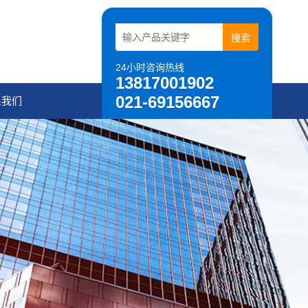
24小时咨询热线
13817001902
021-69156667
系我们