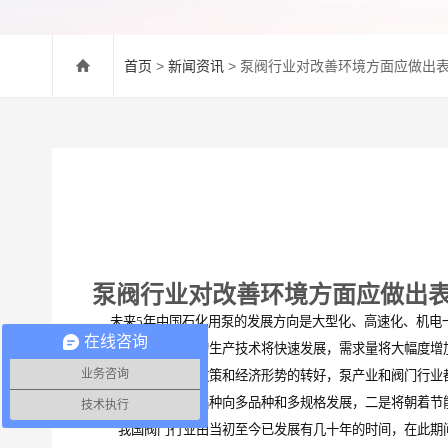
首页
>
新闻资讯
> 泵阀行业对改善环境方面应做出
泵阀行业对改善环境方面应做出
未来5年中国石化用泵的发展方向是大型化、高速化、机电一
在线咨询
粒介质泵、屏蔽泵的生产技术将快速发展，需求量将大幅度增
业务咨询
近几年，国内政策和经济形势的转好，泵产业和阀门行业都
发展，一是由单一品种向多品种和多规格发展，二是将朝着节
技术执行
我国阀门行业由当初至今已发展有几十年的时间，在此期间